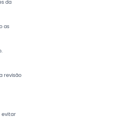
es da
o as
.
a revisão
 evitar