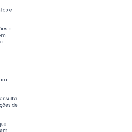
tos e
ões e
bém
 a
ara
onsulta
pções de
que
agem