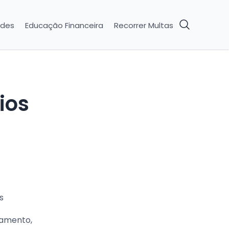
ades
Educação Financeira
Recorrer Multas
ios
s
gamento,