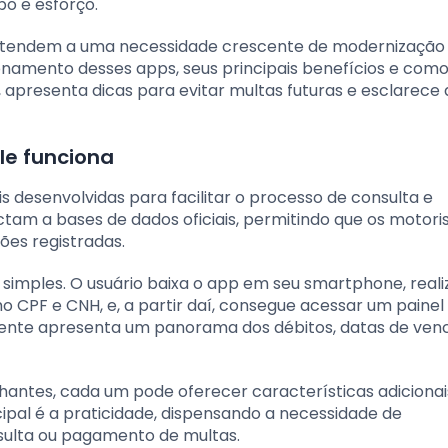
o e esforço.
s atendem a uma necessidade crescente de modernização
cionamento desses apps, seus principais benefícios e com
 apresenta dicas para evitar multas futuras e esclarece 
le funciona
is desenvolvidas para facilitar o processo de consulta e
tam a bases de dados oficiais, permitindo que os motori
ões registradas.
 simples. O usuário baixa o app em seu smartphone, real
 CPF e CNH, e, a partir daí, consegue acessar um paine
lmente apresenta um panorama dos débitos, datas de ve
hantes, cada um pode oferecer características adicionai
ipal é a praticidade, dispensando a necessidade de
sulta ou pagamento de multas.