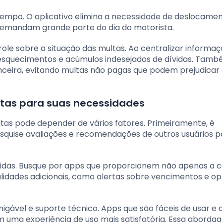
tempo. O aplicativo elimina a necessidade de deslocamen
, demandam grande parte do dia do motorista.
role sobre a situação das multas. Ao centralizar informaç
r esquecimentos e acúmulos indesejados de dívidas. Tam
ceira, evitando multas não pagas que podem prejudicar
tas para suas necessidades
ultas pode depender de vários fatores. Primeiramente, é
Pesquise avaliações e recomendações de outros usuários p
ecidas. Busque por apps que proporcionem não apenas a c
dades adicionais, como alertas sobre vencimentos e o
igável e suporte técnico. Apps que são fáceis de usar e 
m uma experiência de uso mais satisfatória. Essa abord