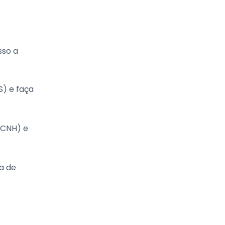
sso a
S) e faça
(CNH) e
ta de
s