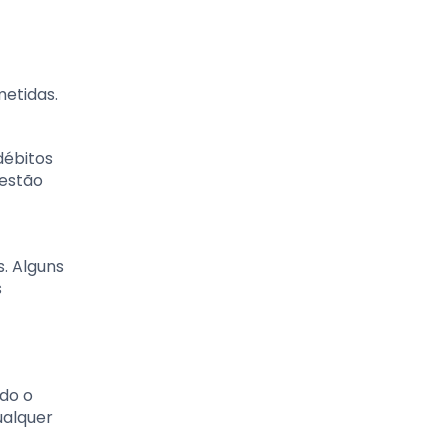
metidas.
débitos
gestão
s. Alguns
s
odo o
ualquer