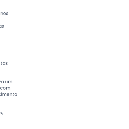
 nos
o
as
stas
iza um
l com
ncimento
s,