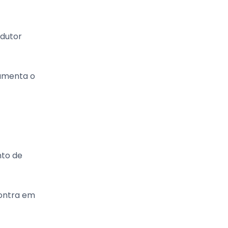
ndutor
aumenta o
nto de
contra em