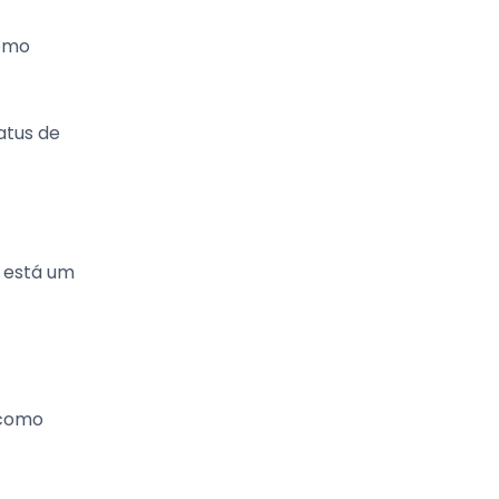
como
atus de
i está um
 como