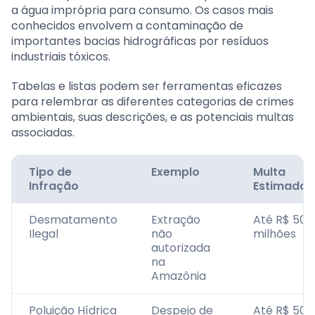
a água imprópria para consumo. Os casos mais
conhecidos envolvem a contaminação de
importantes bacias hidrográficas por resíduos
industriais tóxicos.
Tabelas e listas podem ser ferramentas eficazes
para relembrar as diferentes categorias de crimes
ambientais, suas descrições, e as potenciais multas
associadas.
Tipo de
Exemplo
Multa
Infração
Estimada
Desmatamento
Extração
Até R$ 50
Ilegal
não
milhões
autorizada
na
Amazônia
Poluição Hídrica
Despejo de
Até R$ 50