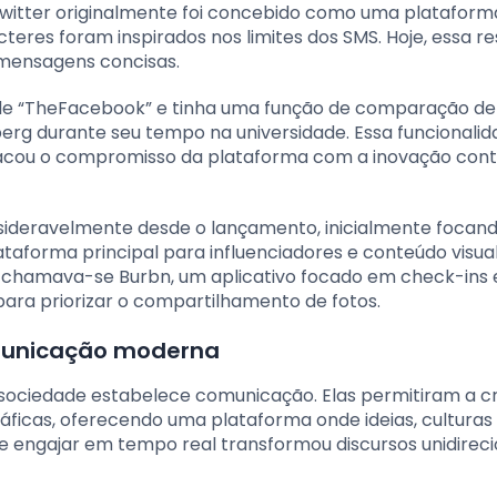
Twitter originalmente foi concebido como uma plataform
teres foram inspirados nos limites dos SMS. Hoje, essa re
 mensagens concisas.
de “TheFacebook” e tinha uma função de comparação de
rg durante seu tempo na universidade. Essa funcionalid
tacou o compromisso da plataforma com a inovação cont
sideravelmente desde o lançamento, inicialmente focan
lataforma principal para influenciadores e conteúdo visua
am chamava-se Burbn, um aplicativo focado em check-ins 
para priorizar o compartilhamento de fotos.
omunicação moderna
 sociedade estabelece comunicação. Elas permitiram a c
áficas, oferecendo uma plataforma onde ideias, culturas
e engajar em tempo real transformou discursos unidirec