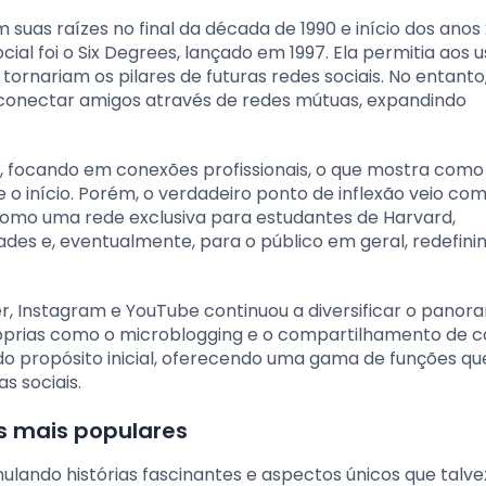
suas raízes no final da década de 1990 e início dos anos
l foi o Six Degrees, lançado em 1997. Ela permitia aos u
tornariam os pilares de futuras redes sociais. No entanto,
e conectar amigos através de redes mútuas, expandindo
, focando em conexões profissionais, o que mostra como 
início. Porém, o verdadeiro ponto de inflexão veio com
omo uma rede exclusiva para estudantes de Harvard,
des e, eventualmente, para o público em geral, redefini
, Instagram e YouTube continuou a diversificar o panor
róprias como o microblogging e o compartilhamento de 
do propósito inicial, oferecendo uma gama de funções qu
s sociais.
is mais populares
ulando histórias fascinantes e aspectos únicos que talve