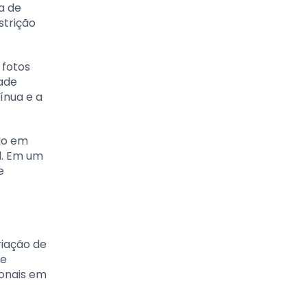
a de
strição
 fotos
ade
ínua e a
do em
l. Em um
e
riação de
 e
ionais em