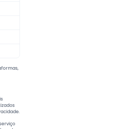
aformas,
is
tizados
vacidade.
serviço