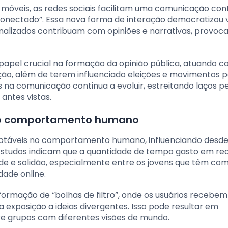
 móveis, as redes sociais facilitam uma comunicação con
conectado”. Essa nova forma de interação democratizou 
nalizados contribuam com opiniões e narrativas, provoc
papel crucial na formação da opinião pública, atuando 
o, além de terem influenciado eleições e movimentos po
 na comunicação continua a evoluir, estreitando laços pe
antes vistas.
m o comportamento humano
s notáveis no comportamento humano, influenciando desd
Estudos indicam que a quantidade de tempo gasto em re
de e solidão, especialmente entre os jovens que têm co
dade online.
 formação de “bolhas de filtro”, onde os usuários recebem
 exposição a ideias divergentes. Isso pode resultar em
re grupos com diferentes visões de mundo.