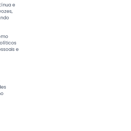
tínua e
vozes,
ando
como
líticos
ssoais e
e
des
mo