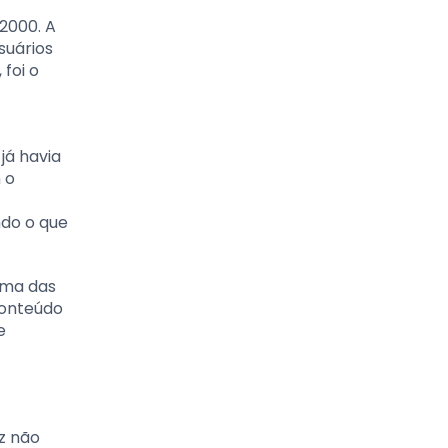
 2000. A
suários
 foi o
já havia
 o
ndo o que
ama das
conteúdo
e
z não