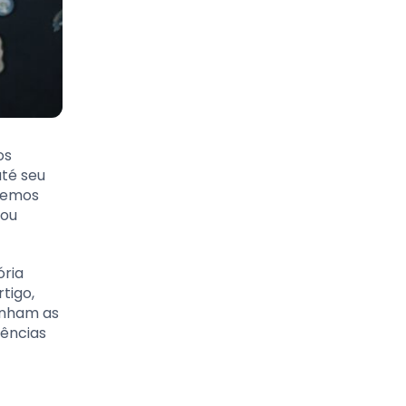
os
té seu
iremos
mou
ória
tigo,
anham as
ências