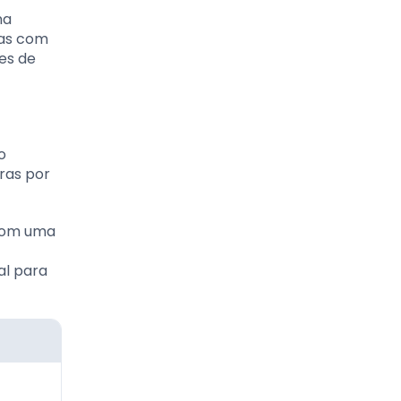
na
oas com
es de
o
ras por
 com uma
al para