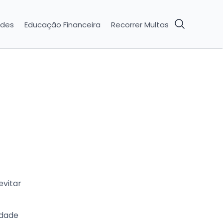
ades
Educação Financeira
Recorrer Multas
evitar
idade