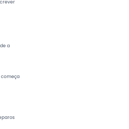
screver
ude a
o começa
reparos