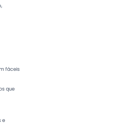
,
m fáceis
os que
s e