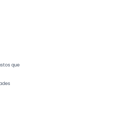
astos que
dades