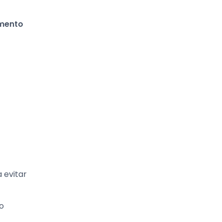
mento
a evitar
o