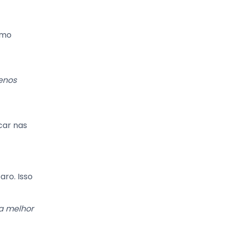
omo
enos
car nas
aro. Isso
a melhor