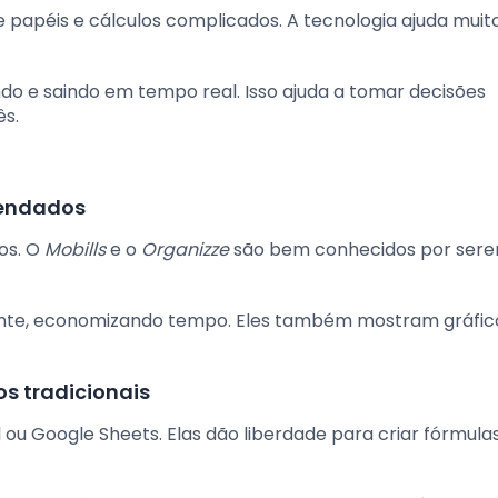
 papéis e cálculos complicados. A tecnologia ajuda muito
ndo e saindo em tempo real. Isso ajuda a tomar decisões
ês.
mendados
tos. O
Mobills
e o
Organizze
são bem conhecidos por sere
nte, economizando tempo. Eles também mostram gráfic
s tradicionais
 ou Google Sheets. Elas dão liberdade para criar fórmula