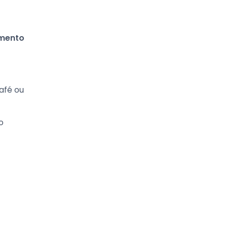
amento
afé ou
o