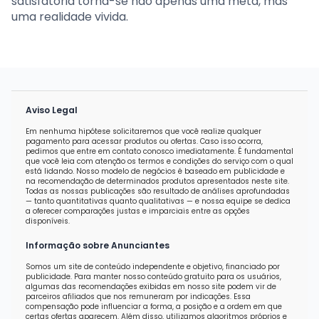
satisfatória torna-se não apenas uma meta, mas
uma realidade vivida.
Aviso Legal
Em nenhuma hipótese solicitaremos que você realize qualquer
pagamento para acessar produtos ou ofertas. Caso isso ocorra,
pedimos que entre em contato conosco imediatamente. É fundamental
que você leia com atenção os termos e condições do serviço com o qual
está lidando. Nosso modelo de negócios é baseado em publicidade e
na recomendação de determinados produtos apresentados neste site.
Todas as nossas publicações são resultado de análises aprofundadas
— tanto quantitativas quanto qualitativas — e nossa equipe se dedica
a oferecer comparações justas e imparciais entre as opções
disponíveis.
Informação sobre Anunciantes
Somos um site de conteúdo independente e objetivo, financiado por
publicidade. Para manter nosso conteúdo gratuito para os usuários,
algumas das recomendações exibidas em nosso site podem vir de
parceiros afiliados que nos remuneram por indicações. Essa
compensação pode influenciar a forma, a posição e a ordem em que
certas ofertas aparecem. Além disso, utilizamos algoritmos próprios e