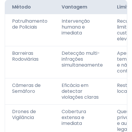
Método
Vantagem
Limit
Patrulhamento
Intervenção
Recur
de Policiais
humana e
limita
imediata
custo
eleva
Barreiras
Detecção multi-
Apena
Rodoviárias
infrações
tempo
simultaneamente
e não
contí
Câmeras de
Eficácia em
Restri
Semáforo
detectar
locais 
violações claras
Drones de
Cobertura
Quest
Vigilância
extensa e
privac
imediata
e aut
legal