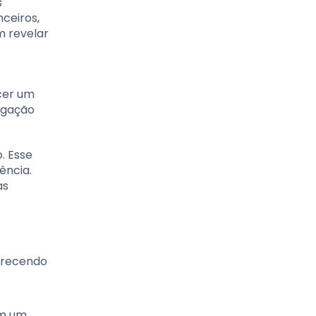
s
ceiros,
m revelar
cer um
igação
. Esse
ência.
as
ferecendo
em um