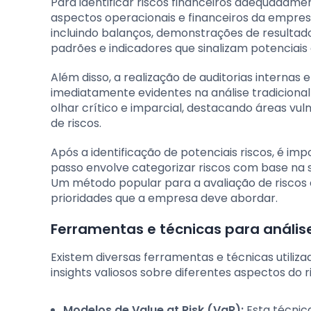
Para identificar riscos financeiros adequadamen
aspectos operacionais e financeiros da empre
incluindo balanços, demonstrações de resultado
padrões e indicadores que sinalizam potenciais 
Além disso, a realização de auditorias internas 
imediatamente evidentes na análise tradiciona
olhar crítico e imparcial, destacando áreas v
de riscos.
Após a identificação de potenciais riscos, é im
passo envolve categorizar riscos com base na s
Um método popular para a avaliação de riscos é
prioridades que a empresa deve abordar.
Ferramentas e técnicas para análise
Existem diversas ferramentas e técnicas utiliza
insights valiosos sobre diferentes aspectos do 
Modelos de Value at Risk (VaR):
Esta técnic