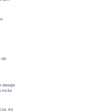
ou
s do
e deseja
inclui
cos. Ao