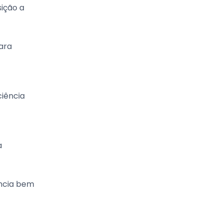
ição a
para
ciência
a
ncia bem