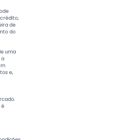
pode
crédito,
eira de
nto do
 de uma
 a
em
tos e,
rcado.
 é
condições