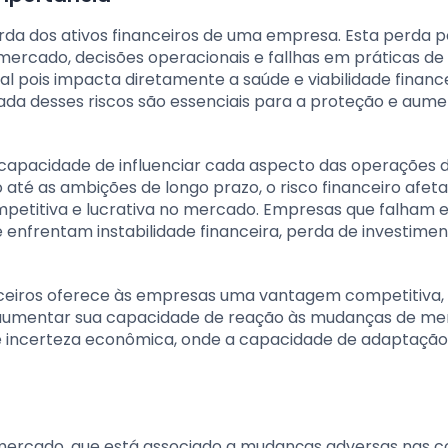
perda dos ativos financeiros de uma empresa. Esta perda 
e mercado, decisões operacionais e fallhas em práticas de 
ial pois impacta diretamente a saúde e viabilidade financ
a desses riscos são essenciais para a proteção e aume
ua capacidade de influenciar cada aspecto das operações
até as ambições de longo prazo, o risco financeiro afeta
etitiva e lucrativa no mercado. Empresas que falham 
 enfrentam instabilidade financeira, perda de investimen
nanceiros oferece às empresas uma vantagem competitiva,
 aumentar sua capacidade de reação às mudanças de me
e incerteza econômica, onde a capacidade de adaptação
de mercado, que está associado a mudanças adversas nas 