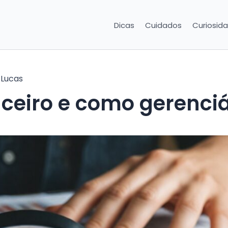
Dicas
Cuidados
Curiosid
r
Lucas
anceiro e como gerenci