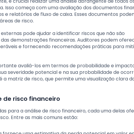
te, é crucial realizar uma análise abrangente de todos o
sa. Isso começa com uma avaliação dos documentos finan
s e relatórios de fluxo de caixa. Esses documentos pode
áreas de risco.
e externas pode ajudar a identificar riscos que não são
l das demonstrações financeiras. Auditores podem ofere
ulneráveis e fornecendo recomendações práticas para mit
portante avaliá-los em termos de probabilidade e impacto
ua severidade potencial e na sua probabilidade de ocorr
 a matriz de risco, que permite uma visualização clara d
 de risco financeiro
das para a análise de risco financeiro, cada uma delas o
risco. Entre as mais comuns estão:
a fornece uma estimativa da perda potencial em valor 