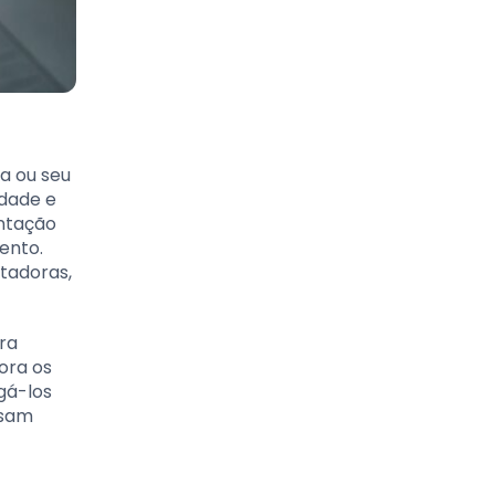
a ou seu
idade e
entação
ento.
tadoras,
ara
ora os
igá-los
ssam