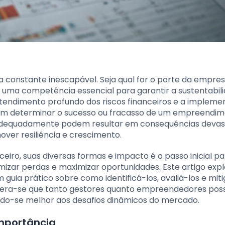
a constante inescapável. Seja qual for o porte da empres
é uma competência essencial para garantir a sustentabil
endimento profundo dos riscos financeiros e a implem
dem determinar o sucesso ou fracasso de um empreendim
os adequadamente podem resultar em consequências devas
er resiliência e crescimento.
ceiro, suas diversas formas e impacto é o passo inicial p
izar perdas e maximizar oportunidades. Este artigo expl
m guia prático sobre como identificá-los, avaliá-los e mit
pera-se que tanto gestores quanto empreendedores po
ndo-se melhor aos desafios dinâmicos do mercado.
importância