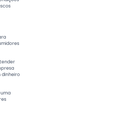
iscos
ara
sumidores
atender
empresa
 dinheiro
e uma
res