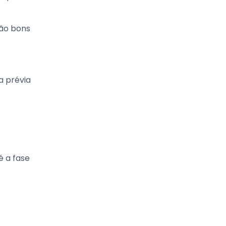
são bons
a prévia
é a fase