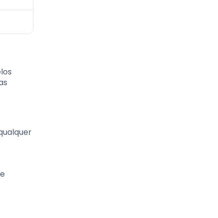
los
as
 qualquer
ue