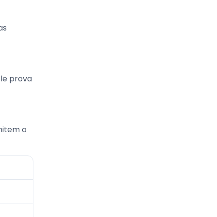
as
Ele prova
mitem o