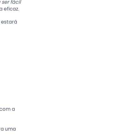
ser fácil
 eficaz.
ê estará
 com a
ara uma