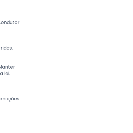
 condutor
ridos,
 Manter
 lei.
lamações