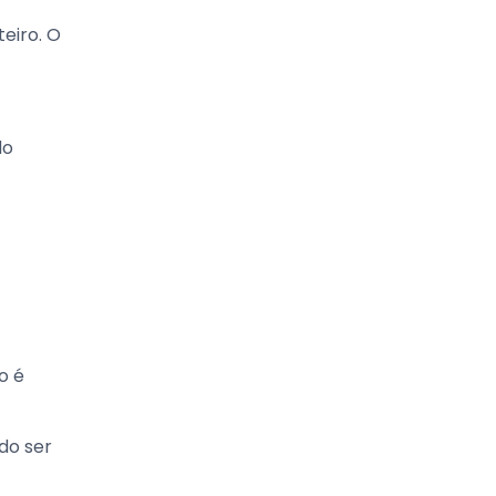
teiro. O
do
o é
do ser