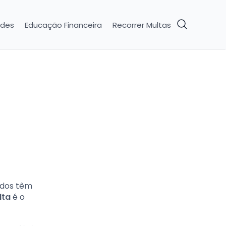
ades
Educação Financeira
Recorrer Multas
odos têm
lta
é o