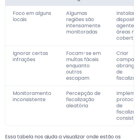
Foco em alguns
Algumas
Instalar 
locais
regiões são
dispositi
intensamente
agentes
monitoradas
áreas m
cobertas
Ignorar certas
Focam-se em
Criar
infrações
multas fáceis
campan
enquanto
abrange
outros
de
escapam
fiscaliza
Monitoramento
Percepção de
Impleme
inconsistente
fiscalização
protocol
aleatória
de
fiscaliza
consiste
Essa tabela nos ajuda a visualizar onde estão os