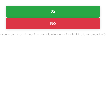
Sí
No
espués de hacer clic, verá un anuncio y luego será redirigido a la recomendació