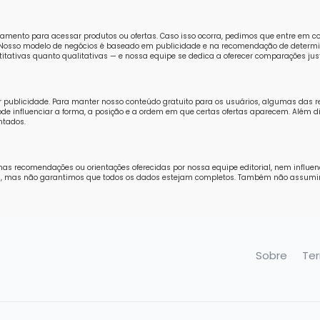
amento para acessar produtos ou ofertas. Caso isso ocorra, pedimos que entre em 
o. Nosso modelo de negócios é baseado em publicidade e na recomendação de determi
tativas quanto qualitativas — e nossa equipe se dedica a oferecer comparações just
r publicidade. Para manter nosso conteúdo gratuito para os usuários, algumas das 
e influenciar a forma, a posição e a ordem em que certas ofertas aparecem. Além di
ntados.
nas recomendações ou orientações oferecidas por nossa equipe editorial, nem influe
ores, mas não garantimos que todos os dados estejam completos. Também não assum
Sobre
Te