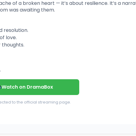
che of a broken heart — it’s about resilience. It’s a narra
dom was awaiting them.
 resolution.
of love.
r thoughts.
.
Watch on DramaBox
rected to the official streaming page.