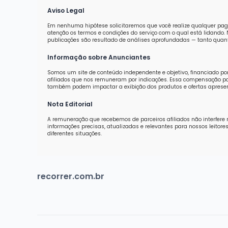
Aviso Legal
Em nenhuma hipótese solicitaremos que você realize qualquer pag
atenção os termos e condições do serviço com o qual está lidand
publicações são resultado de análises aprofundadas — tanto quanti
Informação sobre Anunciantes
Somos um site de conteúdo independente e objetivo, financiado po
afiliados que nos remuneram por indicações. Essa compensação pod
também podem impactar a exibição dos produtos e ofertas aprese
Nota Editorial
A remuneração que recebemos de parceiros afiliados não interfere 
informações precisas, atualizadas e relevantes para nossos leit
diferentes situações.
recorrer.com.br