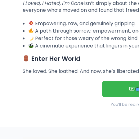
I Loved, I Hated, I’m Done
isn’t simply about the a
everyone who’s moved on and found that free
Empowering, raw, and genuinely gripping.
A path through sorrow, empowerment, and
Perfect for those weary of the wrong kind 
A cinematic experience that lingers in you
Enter Her World
She loved. She loathed. And now, she’s liberated
You’ll be redi