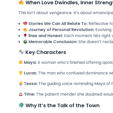
When Love Dwindles, Inner Stren
This isn’t about vengeance. It’s about emancipa
Stories We Can All Relate To:
Reflective f
Journey of Personal Revolution:
Evolving 
Raw and Honest:
Each moment hits right w
Memorable Conclusion:
She doesn’t recla
Key Characters
Maya:
A woman who’s finished offering apolo
Lucas:
The man who confused dominance wit
Tessa:
The guiding voice reminding Maya of h
Time:
The patient mender she doubted would 
Why It’s the Talk of the Town