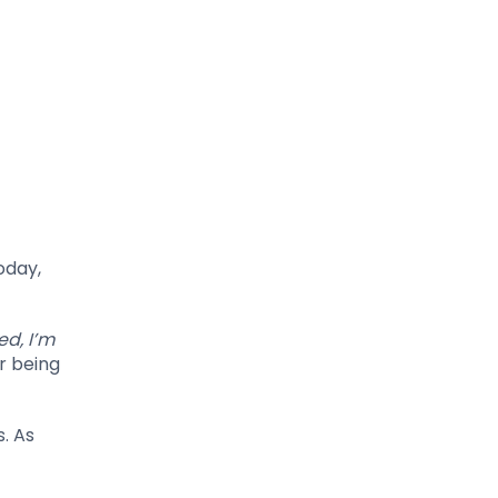
oday,
ed, I’m
r being
. As