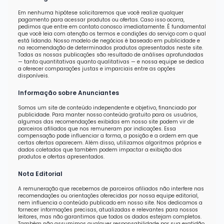
Em nenhuma hipótese solicitaremos que você realize qualquer
pagamento para acessar produtos ou ofertas. Caso isso ocorra,
pedimos que entre em contato conosco imediatamente. É fundamental
que você leia com atenção os termos e condições do serviço com o qual
está lidando. Nosso modelo de negócios é baseado em publicidade e
na recomendação de determinados produtos apresentados neste site.
Todas as nossas publicações são resultado de análises aprofundadas
— tanto quantitativas quanto qualitativas — e nossa equipe se dedica
a oferecer comparações justas e imparciais entre as opções
disponíveis.
Informação sobre Anunciantes
Somos um site de conteúdo independente e objetivo, financiado por
publicidade. Para manter nosso conteúdo gratuito para os usuários,
algumas das recomendações exibidas em nosso site podem vir de
parceiros afiliados que nos remuneram por indicações. Essa
compensação pode influenciar a forma, a posição e a ordem em que
certas ofertas aparecem. Além disso, utilizamos algoritmos próprios e
dados coletados que também podem impactar a exibição dos
produtos e ofertas apresentados.
Nota Editorial
A remuneração que recebemos de parceiros afiliados não interfere nas
recomendações ou orientações oferecidas por nossa equipe editorial,
nem influencia o conteúdo publicado em nosso site. Nos dedicamos a
fornecer informações precisas, atualizadas e relevantes para nossos
leitores, mas não garantimos que todos os dados estejam completos.
Também não assumimos qualquer responsabilidade por sua exatidão