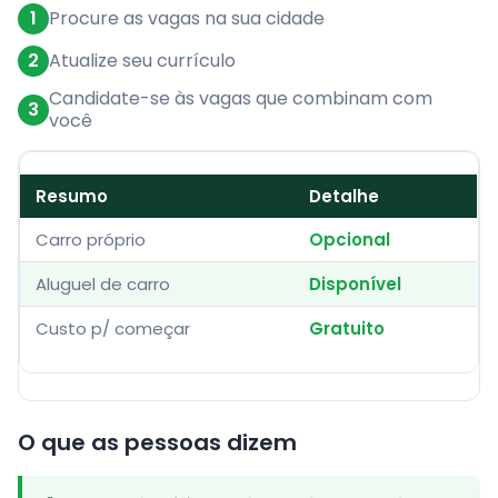
1
Procure as vagas na sua cidade
2
Atualize seu currículo
Candidate-se às vagas que combinam com
3
você
Resumo
Detalhe
Carro próprio
Opcional
Aluguel de carro
Disponível
Custo p/ começar
Gratuito
O que as pessoas dizem