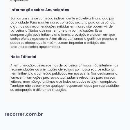
Informação sobre Anunciantes
Somos um site de conteúdo independente e objetivo, financiado por
publicidade. Para manter nosso conteúdo gratuito para os usuários,
algumas das recomendações exibidas em nosso site podem vir de
parceiros afiliados que nos remuneram por indicações. Essa
compensação pode influenciar a forma, a posição e a ordem em que
certas ofertas aparecem. Além disso, utilizamos algoritmos próprios e
dados coletados que também podem impactar a exibição dos
produtos e ofertas apresentados.
Nota Editorial
A remuneração que recebemos de parceiros afiliados não interfere nas
recomendações ou orientações oferecidas por nossa equipe editorial,
nem influencia o conteúdo publicado em nosso site. Nos dedicamos a
fornecer informações precisas, atualizadas e relevantes para nossos
leitores, mas não garantimos que todos os dados estejam completos.
Também não assumimos qualquer responsabilidade por sua exatidão
ou adequação a diferentes situações.
recorrer.com.br