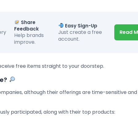
Share
Easy Sign-Up
Feedback
ery
Just create a free
Read M
Help brands
account.
improve.
 receive free items straight to your doorstep.
me?
mpanies, although their offerings are time-sensitive an
sly participated, along with their top products: