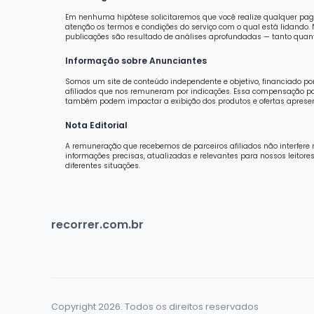
Em nenhuma hipótese solicitaremos que você realize qualquer pag
atenção os termos e condições do serviço com o qual está lidand
publicações são resultado de análises aprofundadas — tanto quanti
Informação sobre Anunciantes
Somos um site de conteúdo independente e objetivo, financiado po
afiliados que nos remuneram por indicações. Essa compensação pod
também podem impactar a exibição dos produtos e ofertas aprese
Nota Editorial
A remuneração que recebemos de parceiros afiliados não interfere 
informações precisas, atualizadas e relevantes para nossos leit
diferentes situações.
recorrer.com.br
Copyright 2026. Todos os direitos reservados