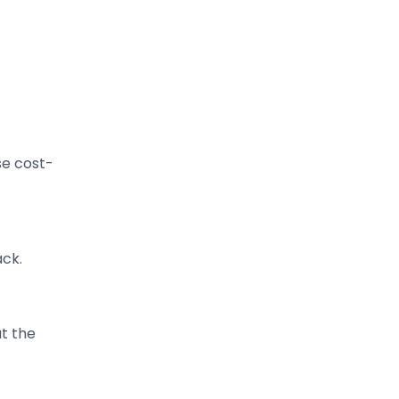
se cost-
ack.
t the