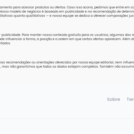
amento para acessar produtos ou ofertas. Caso isso ocorra, pedimos que entre em 
o. Nosso modelo de negócios é baseado em publicidade e na recomendação de determi
tativas quanto qualitativas — e nossa equipe se dedica a oferecer comparações just
r publicidade. Para manter nosso conteúdo gratuito para os usuários, algumas das 
e influenciar a forma, a posição e a ordem em que certas ofertas aparecem. Além di
ntados.
nas recomendações ou orientações oferecidas por nossa equipe editorial, nem influe
ores, mas não garantimos que todos os dados estejam completos. Também não assum
Sobre
Te