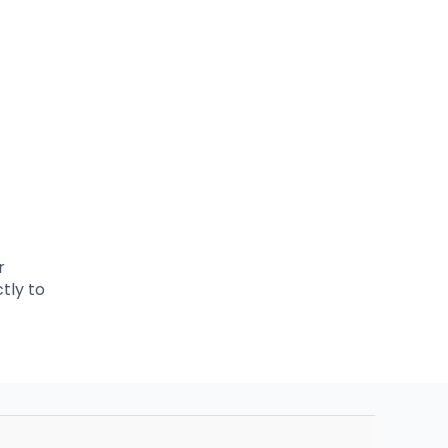
r
tly to