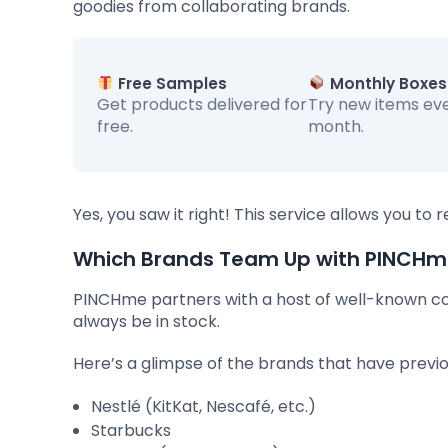
goodies from collaborating brands.
Free Samples
Monthly Boxes
Get products delivered for
Try new items ev
free.
month.
Yes, you saw it right! This service allows you to
Which Brands Team Up with PINCH
PINCHme partners with a host of well-known co
always be in stock.
Here’s a glimpse of the brands that have previou
Nestlé (KitKat, Nescafé, etc.)
Starbucks