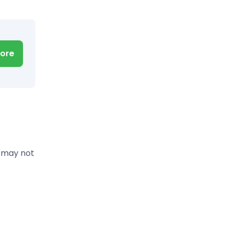
ore
d may not