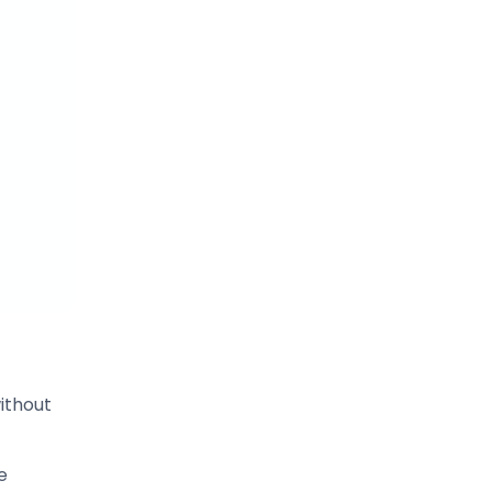
ithout
e