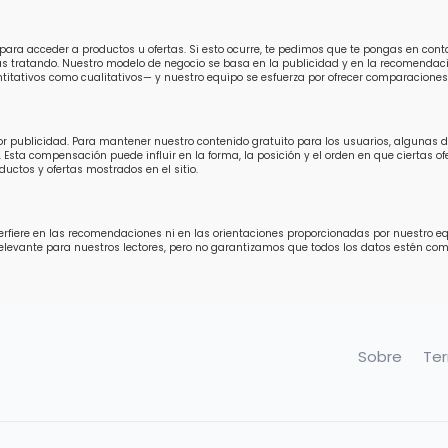
para acceder a productos u ofertas. Si esto ocurre, te pedimos que te pongas en con
ás tratando. Nuestro modelo de negocio se basa en la publicidad y en la recomendaci
titativos como cualitativos— y nuestro equipo se esfuerza por ofrecer comparaciones 
por publicidad. Para mantener nuestro contenido gratuito para los usuarios, algunas
 Esta compensación puede influir en la forma, la posición y el orden en que ciertas 
uctos y ofertas mostrados en el sitio.
fiere en las recomendaciones ni en las orientaciones proporcionadas por nuestro equip
relevante para nuestros lectores, pero no garantizamos que todos los datos estén 
Sobre
Te