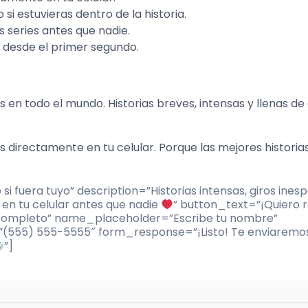
si estuvieras dentro de la historia.
 series antes que nadie.
n desde el primer segundo.
n todo el mundo. Historias breves, intensas y llenas de 
s directamente en tu celular. Porque las mejores historia
i fuera tuyo” description=”Historias intensas, giros ines
en tu celular antes que nadie
” button_text=”¡Quiero re
ompleto” name_placeholder=”Escribe tu nombre”
555) 555-5555″ form_response=”¡Listo! Te enviaremos
”]