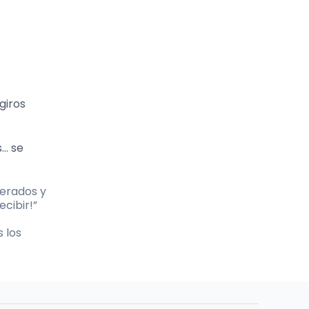
giros
s… se
perados y
cibir!”
 los