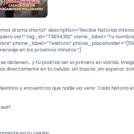
imos drama shorts!” description=”Recibe historias intens
Quiero ver!” tag_id=”73854392″ name_label=”Tu nombr
mbre” phone_label=”Teléfono” phone_placeholder=”(55
ensaje en los próximos minutos.”]
a se detienen… y tú podrías ser el primero en vivirlas. Imag
s directamente en tu celular, sin buscar, sin esperar: sol
stinos y encuentros que nadie vio venir. Cada historia e
real?
amente en tu celular.