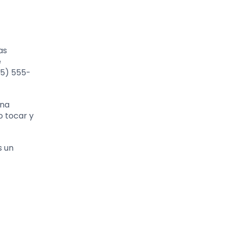
as
e
5) 555-
ina
o tocar y
s un