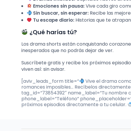
Emociones sin pausa:
Vive cada giro como 
Sin buscar, sin esperar:
Recibe las mejores
Tu escape diario:
Historias que te atrapa
¿Qué harías tú?
Los drama shorts están conquistando corazones e
inesperados que no podrás dejar de ver.
Suscríbete gratis y recibe los próximos episodio
viven así: sin avisar.
[aviv_leads_form title=”
Vive el drama como s
romances imposibles… Recíbelos directamente 
tag_id=”73854392″ name_label=”Tu nombre c
phone_label=”Teléfono” phone_placeholder=”(
próximos episodios directamente a tu celular.