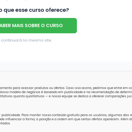
 que esse curso oferece?
ABER MAIS SOBRE O CURSO
 continuará no mesmo site.
amento para acessar produtos ou ofertas. Caso isso ocorra, pedimos que entre em 
o. Nosso modelo de negócios é baseado em publicidade e na recomendação de determi
tativas quanto qualitativas — e nossa equipe se dedica a oferecer comparações just
r publicidade. Para manter nosso conteúdo gratuito para os usuários, algumas das 
e influenciar a forma, a posição e a ordem em que certas ofertas aparecem. Além di
ntados.