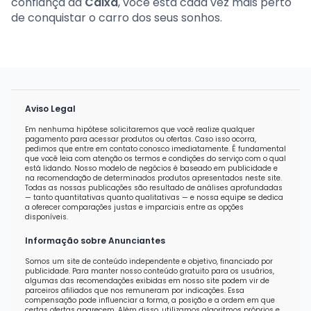
confiança da
Caixa
, você está cada vez mais perto
de conquistar o carro dos seus sonhos.
Aviso Legal
Em nenhuma hipótese solicitaremos que você realize qualquer
pagamento para acessar produtos ou ofertas. Caso isso ocorra,
pedimos que entre em contato conosco imediatamente. É fundamental
que você leia com atenção os termos e condições do serviço com o qual
está lidando. Nosso modelo de negócios é baseado em publicidade e
na recomendação de determinados produtos apresentados neste site.
Todas as nossas publicações são resultado de análises aprofundadas
— tanto quantitativas quanto qualitativas — e nossa equipe se dedica
a oferecer comparações justas e imparciais entre as opções
disponíveis.
Informação sobre Anunciantes
Somos um site de conteúdo independente e objetivo, financiado por
publicidade. Para manter nosso conteúdo gratuito para os usuários,
algumas das recomendações exibidas em nosso site podem vir de
parceiros afiliados que nos remuneram por indicações. Essa
compensação pode influenciar a forma, a posição e a ordem em que
certas ofertas aparecem. Além disso, utilizamos algoritmos próprios e