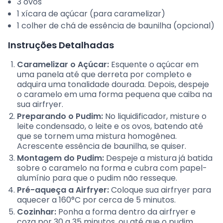
3 ovos
1 xícara de açúcar (para caramelizar)
1 colher de chá de essência de baunilha (opcional)
Instruções Detalhadas
Caramelizar o Açúcar:
Esquente o açúcar em
uma panela até que derreta por completo e
adquira uma tonalidade dourada. Depois, despeje
o caramelo em uma forma pequena que caiba na
sua airfryer.
Preparando o Pudim:
No liquidificador, misture o
leite condensado, o leite e os ovos, batendo até
que se tornem uma mistura homogênea.
Acrescente essência de baunilha, se quiser.
Montagem do Pudim:
Despeje a mistura já batida
sobre o caramelo na forma e cubra com papel-
alumínio para que o pudim não resseque.
Pré-aqueça a Airfryer:
Coloque sua airfryer para
aquecer a 160°C por cerca de 5 minutos.
Cozinhar:
Ponha a forma dentro da airfryer e
coza por 30 a 35 minutos, ou até que o pudim