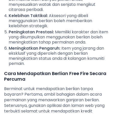
menyesuaikan watak dan senjata mengikut
citarasa peribadi.
Kelebihan Taktikal:
Aksesori yang dibeli
menggunakan berlian boleh memberikan
kelebihan strategik.
Peningkatan Prestasi:
Memiliki karakter dan item
yang dikumpulkan menggunakan berlian boleh
meningkatkan tahap permainan anda.
Meningkatkan Pengaruh:
Item yang jarang dan
eksklusif yang diperoleh dengan berlian
meningkatkan status anda di kalangan komuniti
pemain.
Cara Mendapatkan Berlian Free Fire Secara
Percuma
Berminat untuk mendapatkan berlian tanpa
bayaran? Pertama, ambil bahagian dalam acara
permainan yang menawarkan ganjaran berlian.
Seterusnya, gunakan aplikasi dan laman web yang
terbukti selamat untuk mendapatkan kredit