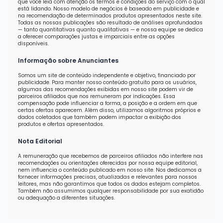
que você leia com atenção os termos e condições do serviço com o qual
está lidando. Nosso modelo de negócios é baseado em publicidade e
na recomendação de determinados produtos apresentados neste site.
Todas as nossas publicações são resultado de análises aprofundadas
— tanto quantitativas quanto qualitativas — e nossa equipe se dedica
a oferecer comparações justas e imparciais entre as opções
disponíveis.
Informação sobre Anunciantes
Somos um site de conteúdo independente e objetivo, financiado por
publicidade. Para manter nosso conteúdo gratuito para os usuários,
algumas das recomendações exibidas em nosso site podem vir de
parceiros afiliados que nos remuneram por indicações. Essa
compensação pode influenciar a forma, a posição e a ordem em que
certas ofertas aparecem. Além disso, utilizamos algoritmos próprios e
dados coletados que também podem impactar a exibição dos
produtos e ofertas apresentados.
Nota Editorial
A remuneração que recebemos de parceiros afiliados não interfere nas
recomendações ou orientações oferecidas por nossa equipe editorial,
nem influencia o conteúdo publicado em nosso site. Nos dedicamos a
fornecer informações precisas, atualizadas e relevantes para nossos
leitores, mas não garantimos que todos os dados estejam completos.
Também não assumimos qualquer responsabilidade por sua exatidão
ou adequação a diferentes situações.